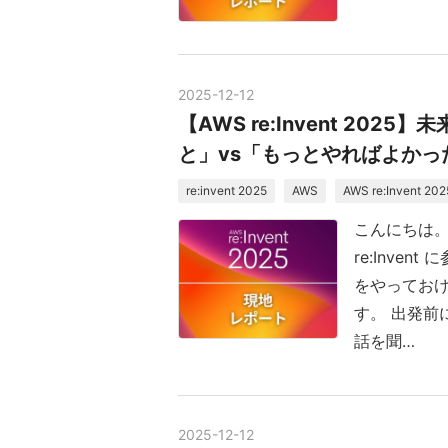
2025
-
12
-
12
【AWS re:Invent 2
と」vs「もっとやればよかっ
re:invent 2025
AWS
AWS re:Invent 202
こんにちは。
re:Inve
をやってお
す。 出発前
話を聞…
2025
-
12
-
12