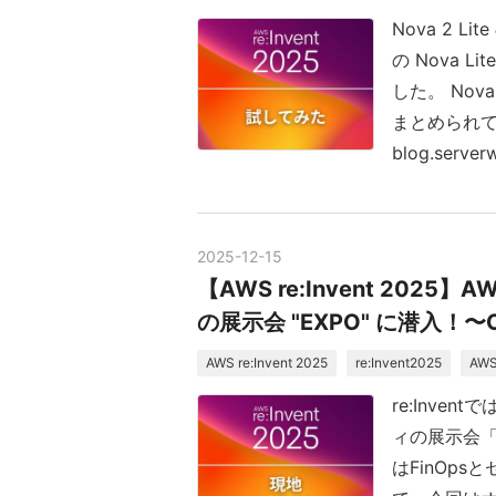
Nova 2 
の Nova
した。 No
まとめられ
blog.serve
2025
-
12
-
15
【AWS re:Invent 20
の展示会 "EXPO" に潜入！〜Ob
AWS re:Invent 2025
re:Invent2025
AW
re:Inve
ィの展示会「
はFinOp