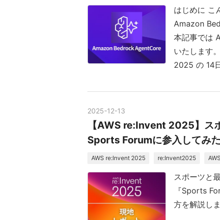
はじめに こんに
Amazon Be
本記事では Ag
いたします。 
2025 の 14
2025
-
12
-
13
【AWS re:Invent 2
Sports Forumに参入してみ
AWS re:Invent 2025
re:Invent2025
AW
スポーツと
『Sports
方を解説し