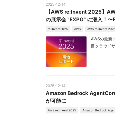
2025
-
12
-
14
【AWS re:Invent 20
の展示会 "EXPO" に潜入！〜F
re:Invent2025
AWS
AWS re:Invent 202
AWSの最新
目クラウドサ
2025
-
12
-
14
Amazon Bedrock AgentC
が可能に
AWS re:Invent 2025
Amazon Bedrock Agen