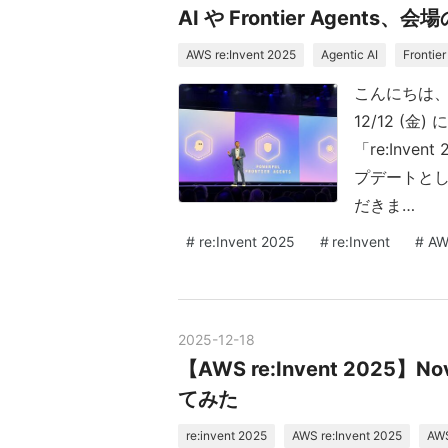
AI や Frontier Agents
AWS re:Invent 2025
Agentic AI
Frontie
こんにちは、
12/12 (
「re:Inv
プデートとして
だきま…
#
re:Invent 2025
#
re:Invent
#
AW
2025
-
12
-
18
【AWS re:Invent 2025
てみた
re:invent 2025
AWS re:Invent 2025
AW