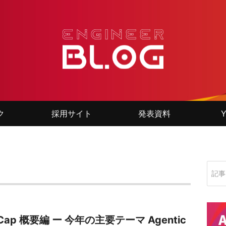
ク
採用サイト
発表資料
Y
re:Cap 概要編 ー 今年の主要テーマ Agentic