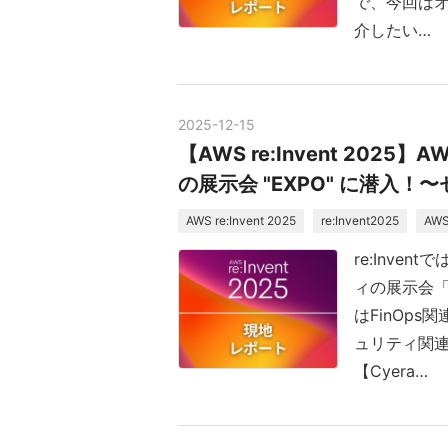
で、今回は
介したい…
2025
-
12
-
15
【AWS re:Invent 20
の展示会 "EXPO" に潜入！
AWS re:Invent 2025
re:Invent2025
AW
re:Inve
ィの展示会「
はFinOp
ュリティ関
【Cyera…