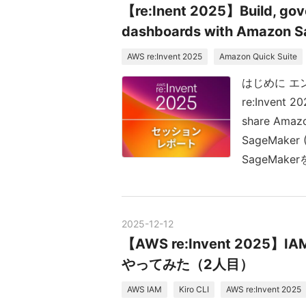
【re:Inent 2025】Build, gov
dashboards with Amazo
AWS re:Invent 2025
Amazon Quick Suite
はじめに エ
re:Invent
share Amazo
SageMaker
SageMak
2025
-
12
-
12
【AWS re:Invent 2025】I
やってみた（2人目）
AWS IAM
Kiro CLI
AWS re:Invent 2025