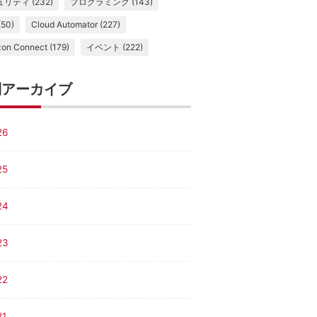
リティ (232)
プログラミング (143)
(50)
Cloud Automator (227)
on Connect (179)
イベント (222)
別アーカイブ
26
25
24
23
22
21